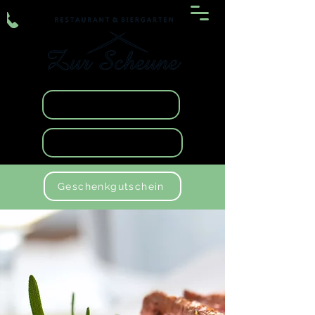
Spezialkarte
Wochenkarte
Liefer-& Abholservice
Geschenkgutschein